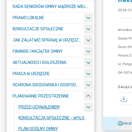
inwes
RADA SENIORÓW GMINY WĄDROŻE WIELKIE
2024-03
PRAWO LOKALNE
KONSULTACJE SPOŁECZNE
JAK ZAŁATWIĆ SPRAWĘ W URZĘDZIE ? - KARTY USŁUG I FORMULARZE
FINANSE I MAJĄTEK GMINY
AKTUALNOŚCI I OGŁOSZENIA
PRACA W URZĘDZIE
OCHRONA ŚRODOWISKA I GOSPODARKA KOMUNALNA
ZAŁĄCZ
PLANOWANIE PRZESTRZENNE
PRZED UCHWALENIEM
KONSULTACJA SPOŁECZNE - WYŁOŻENIE
DRUK
PLAN OGÓLNY GMINY