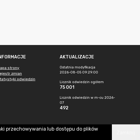
INFORMACJE
AKTUALIZACJE
Ostatnia modyfikacja
apa strony
2026-08-05 09:29:00
ejestr zmian
tatystyki odwiedzin
Licznik odwiedzin ogółem
75 001
Licznik odwiedzin w m-cu 2026-
07
492
nki przechowywania lub dostępu do plików
Zamknij