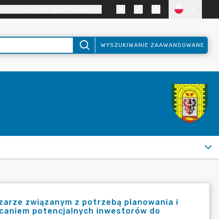
TRAST DLA OSÓB SŁABOWIDZĄCYCH
PL
WYSZUKIWANIE ZAAWANSOWANE
zarze związanym z potrzebą planowania i
ęcaniem potencjalnych inwestorów do