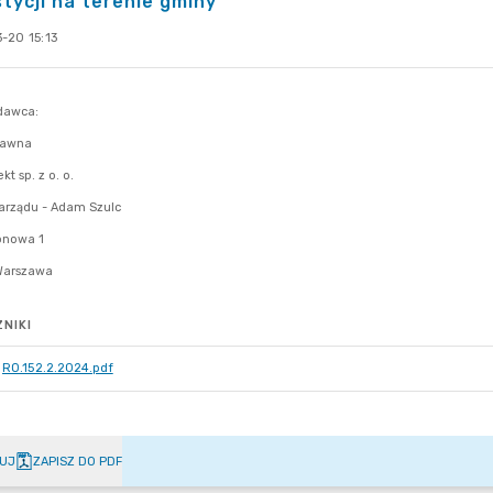
tycji na terenie gminy
-20 15:13
NIKI
RO.152.2.2024.pdf
UJ
ZAPISZ DO PDF