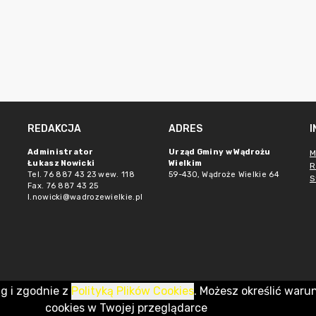
REDAKCJA
ADRES
Administrator
Urząd Gminy w Wądrożu
M
Łukasz Nowicki
Wielkim
R
Tel. 76 887 43 23 wew. 118
59-430, Wądroże Wielkie
64
S
Fax. 76 887 43 25
l.nowicki@wadrozewielkie.pl
ug i zgodnie z
Polityką Plików Cookies
. Możesz określić waru
cookies w Twojej przeglądarce