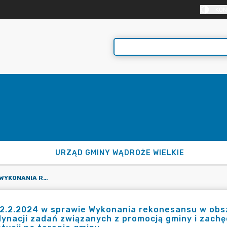
KON
URZĄD GMINY WĄDROŻE WIELKIE
RO.152.2.2024 W SPRAWIE WYKONANIA REKONESANSU W OBSZARZE ZWIĄZANYM Z POTRZEBĄ PLANOWANIA I KOORDYNACJI ZADAŃ ZWIĄZANYCH Z PROMOCJĄ GMINY I ZACHĘCANIEM POTENCJALNYCH INWESTORÓW DO INWESTYCJI NA TERENIE GMINY
2.2.2024 w sprawie Wykonania rekonesansu w obs
ynacji zadań związanych z promocją gminy i zach