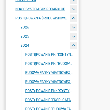
OGŁOSZENIA
NOWY SYSTEM GOSPODARKI ODPADAMI KOMUNALNYMI
POSTĘPOWANIA ŚRODOWISKOWE
2026
2025
2024
POSTĘPOWANIE PN. "KONTYNUACJA EKSPLOATACJI ZŁOŻA ŁUPKA SZAROGŁAZOWEGO JENKÓW W GRANICACH POLA B"
POSTĘPOWANIE PN. "BUDOWA INSTALACJI GAZU PŁYNNEGO ZE ZBIORNIKAMI NAZIEMNYMI GAZU O POJEMNOŚCI 2 X 6400 L, NA TERENIE DZIAŁKI 39/3, OBRĘB 0005 GĄDKÓW"
BUDOWA FARMY WIATROWEJ PAWŁOWICE WIELKIE O MOCY DO 40 MW WRAZ Z INFRASTRUKTURĄ TOWARZYSZĄCĄ W MIEJSCOWOŚCI PAWŁOWICE WIELKIE, GMINA WĄDROŻE WIELKIE
BUDOWA FARMY WIATROWEJ GĄDKÓW O MOCY DO 70 MW WRAZ Z INFRASTRUKTURĄ TOWARZYSZĄCĄ W MIEJSCOWOŚCI GĄDKÓW I MIERCZYCE, GMINA WĄDROŻE WIELKIE
POSTĘPOWANIE PN.: "KONTYNUACJA EKSPLOATACJI ZŁOŻA ŁUPKA SZAROGŁAZOWEGO "JENKÓW" Z UŻYCIEM MATERIAŁÓW WYBUCHOWYCH"
POSTĘPOWANIE "EKSPLOATACJA ZŁOŻA KRUSZYWA NATURALNEGO "SOBOLEW II" NA TERENIE DZIAŁEK 18 I 98 - OBRĘB SOBOLEW"
POSTĘPOWANIE "BUDOWA FARMY WIATROWEJ "JENKÓW" W GMINIE WĄDROŻE WIELKIE WRAZ Z INFRASTRUKTURĄ TOWARZYSZĄCĄ"