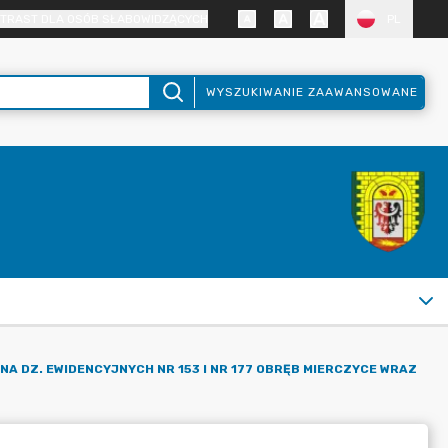
TRAST DLA OSÓB SŁABOWIDZĄCYCH
PL
WYSZUKIWANIE ZAAWANSOWANE
A DZ. EWIDENCYJNYCH NR 153 I NR 177 OBRĘB MIERCZYCE WRAZ