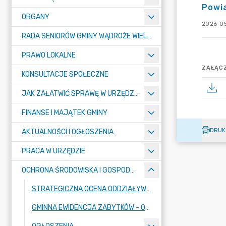
Powia
ORGANY
2026-05
RADA SENIORÓW GMINY WĄDROŻE WIELKIE
PRAWO LOKALNE
ZAŁĄCZ
KONSULTACJE SPOŁECZNE
JAK ZAŁATWIĆ SPRAWĘ W URZĘDZIE ? - KARTY USŁUG I FORMULARZE
FINANSE I MAJĄTEK GMINY
DRUK
AKTUALNOŚCI I OGŁOSZENIA
PRACA W URZĘDZIE
OCHRONA ŚRODOWISKA I GOSPODARKA KOMUNALNA
STRATEGICZNA OCENA ODDZIAŁYWANIA NA ŚRODOWISKO
GMINNA EWIDENCJA ZABYTKÓW - OBWIESZCZENIA