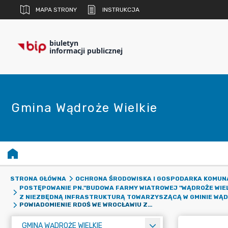
MAPA STRONY
INSTRUKCJA
biuletyn
informacji publicznej
Gmina Wądroże Wielkie
STRONA GŁÓWNA
OCHRONA ŚRODOWISKA I GOSPODARKA KOMUN
POSTĘPOWANIE PN."BUDOWA FARMY WIATROWEJ "WĄDROŻE WIELK
Z NIEZBĘDNĄ INFRASTRUKTURĄ TOWARZYSZĄCĄ W GMINIE WĄDR
POWIADOMIENIE RDOŚ WE WROCŁAWIU ZNAK WOOŚ.420.73.2023.WM.52 Z DNIA 21.05.2026 R.
GMINA WĄDROŻE WIELKIE