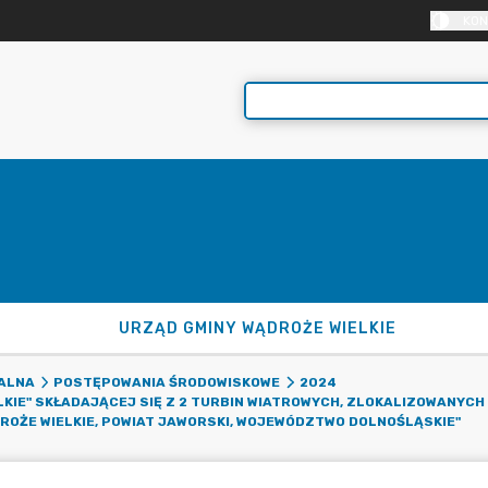
KON
URZĄD GMINY WĄDROŻE WIELKIE
ALNA
POSTĘPOWANIA ŚRODOWISKOWE
2024
IE" SKŁADAJĄCEJ SIĘ Z 2 TURBIN WIATROWYCH, ZLOKALIZOWANYCH N
OŻE WIELKIE, POWIAT JAWORSKI, WOJEWÓDZTWO DOLNOŚLĄSKIE"