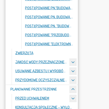
POSTĘPOWANIE PN."BUDOWA FARMY WIATROWEJ "WĄDROŻE WIELKIE" SKŁADAJĄCEJ SIĘ Z 2 TURBIN WIATROWYCH, ZLOKALIZOWANYCH NA DZ. EWIDENCYJNYCH NR 153 I NR 177 OBRĘB MIERCZYCE WRAZ Z NIEZBĘDNĄ INFRASTRUKTURĄ TOWARZYSZĄCĄ W GMINIE WĄDROŻE WIELKIE, POWIAT JAWORSKI, WOJEWÓDZTWO DOLNOŚLĄSKIE"
POSTĘPOWANIE PN. BUDOWA FARMY WIATROWEJ "WĄDROŻE WIELKIE" SKŁADAJĄCEJ SIĘ Z 2 TURBIN WIATROWYCH
POSTĘPOWANIE PN. "BUDOWA TURBINY WIATROWEJ W OBRĘBIE JENKÓW W GMINIE WĄDROŻE WIELKIE WRAZ Z INFRASTRUKTURĄ TOWARZYSZĄCĄ"
POSTĘPOWANIE "PRZEBUDOWA DROGI WOJEWÓDZKIEJ NR 345 OD KM 9+960 DO KM 13+920"
POSTĘPOWANIE "ELEKTROWNIA FOTOWOLTAICZNA JENKÓW O MOCY DO 50 MW ZLOKALIZOWANA W GMINIE WĄDROŻE WIELKIE, POWIECIE JAWORSKIM, WOJEWÓDZTWIE DOLNOŚLĄSKIM"
ZWIERZĘTA
JAKOŚĆ WODY PRZEZNACZONEJ DO SPOŻYCIA PRZEZ LUDZI NA TERENIE GMINY WĄDROŻE WIELKIE
USUWANIE AZBESTU I WYROBÓW ZAWIERAJĄCYCH AZBEST Z TERENU GMINY WĄDROŻE WIELKIE
PRZYDOMOWE OCZYSZCZALNIE ŚCIEKÓW
PLANOWANIE PRZESTRZENNE
PRZED UCHWALENIEM
KONSULTACJA SPOŁECZNE - WYŁOŻENIE