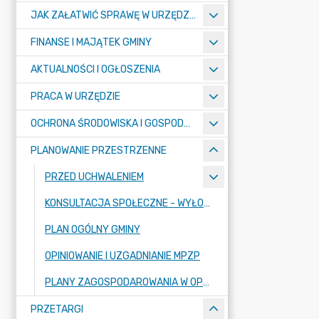
JAK ZAŁATWIĆ SPRAWĘ W URZĘDZIE ? - KARTY USŁUG I FORMULARZE
FINANSE I MAJĄTEK GMINY
AKTUALNOŚCI I OGŁOSZENIA
PRACA W URZĘDZIE
OCHRONA ŚRODOWISKA I GOSPODARKA KOMUNALNA
PLANOWANIE PRZESTRZENNE
PRZED UCHWALENIEM
KONSULTACJA SPOŁECZNE - WYŁOŻENIE
PLAN OGÓLNY GMINY
OPINIOWANIE I UZGADNIANIE MPZP
PLANY ZAGOSPODAROWANIA W OPRACOWANIU
PRZETARGI