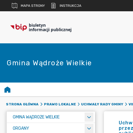
MAPA STRONY
INSTRUKCJA
biuletyn
informacji publicznej
Gmina Wądroże Wielkie
STRONA GŁÓWNA
PRAWO LOKALNE
UCHWAŁY RADY GMINY
VI
GMINA WĄDROŻE WIELKIE
Uchwa
prze
ORGANY