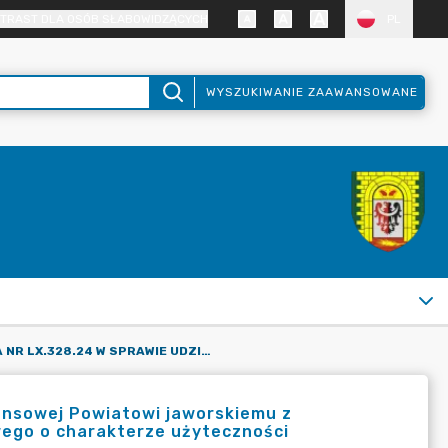
TRAST DLA OSÓB SŁABOWIDZĄCYCH
PL
WYSZUKIWANIE ZAAWANSOWANE
UCHWAŁA NR LX.328.24 W SPRAWIE UDZIELENIA POMOCY FINANSOWEJ POWIATOWI JAWORSKIEMU Z PRZEZNACZENIEM NA DOFINANSOWANIE TRANSPORTU ZBIOROWEGO O CHARAKTERZE UŻYTECZNOŚCI PUBLICZNEJ
ansowej Powiatowi jaworskiemu z
ego o charakterze użyteczności