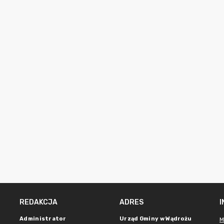
REDAKCJA
ADRES
Administrator
Urząd Gminy w Wądrożu
M