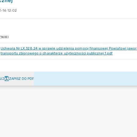
cznej
-16 12:02
NIKI
Uchwała Nr LX.328.24 w sprawie udzielenia pomocy finansowej Powiatowi jawo
transportu zbiorowego o charakterze użyteczności publicznej.1.pdf
UJ
ZAPISZ DO PDF