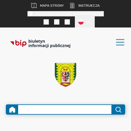
MAPA STRONY
INSTRUKCJA
KONTRAST DLA OSÓB SŁABOWIDZĄCYCH
PL
biuletyn
informacji publicznej