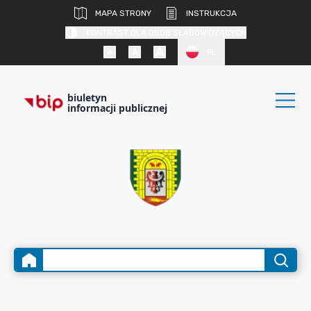
MAPA STRONY
INSTRUKCJA
KONTRAST DLA OSÓB SŁABOWIDZĄCYCH
PL
biuletyn
informacji publicznej