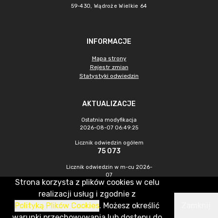
59-430, Wądroże Wielkie
64
INFORMACJE
Mapa strony
Rejestr zmian
Statystyki odwiedzin
AKTUALIZACJE
Ostatnia modyfikacja
2026-08-07 06:49:25
Licznik odwiedzin ogółem
75 073
Licznik odwiedzin w m-cu 2026-
07
Strona korzysta z plików cookies w celu
564
realizacji usług i zgodnie z
Polityką Plików Cookies
. Możesz określić
Zamknij
CMS & Hosting: Nefeni Sp. z o.o.
warunki przechowywania lub dostępu do