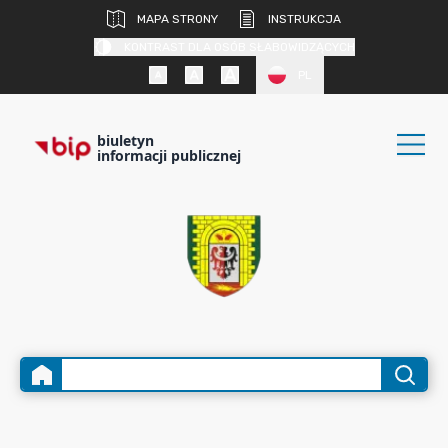
MAPA STRONY
INSTRUKCJA
KONTRAST DLA OSÓB SŁABOWIDZĄCYCH
PL
biuletyn
informacji publicznej