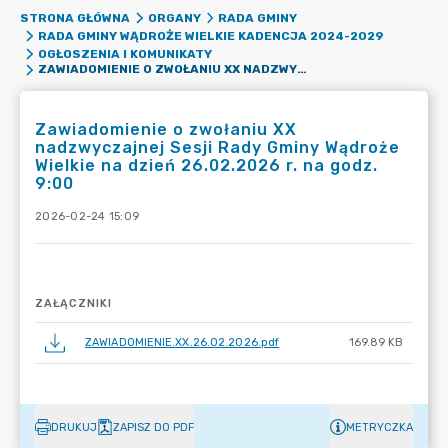
STRONA GŁÓWNA
ORGANY
RADA GMINY
RADA GMINY WĄDROŻE WIELKIE KADENCJA 2024-2029
OGŁOSZENIA I KOMUNIKATY
ZAWIADOMIENIE O ZWOŁANIU XX NADZWYCZAJNEJ SESJI RADY GMINY WĄDROŻE WIELKIE NA DZIEŃ 26.02.2026 R. NA GODZ. 9:00
Zawiadomienie o zwołaniu XX
nadzwyczajnej Sesji Rady Gminy Wądroże
Wielkie na dzień 26.02.2026 r. na godz.
9:00
2026-02-24 15:09
ZAŁĄCZNIKI
ZAWIADOMIENIE.XX.26.02.2026.pdf
169.89 KB
DRUKUJ
ZAPISZ DO PDF
METRYCZKA