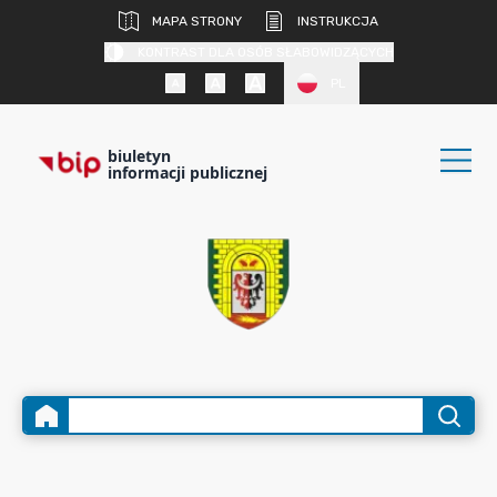
MAPA STRONY
INSTRUKCJA
KONTRAST DLA OSÓB SŁABOWIDZĄCYCH
PL
biuletyn
informacji publicznej