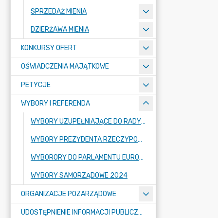
SPRZEDAŻ MIENIA
DZIERŻAWA MIENIA
KONKURSY OFERT
OŚWIADCZENIA MAJĄTKOWE
PETYCJE
WYBORY I REFERENDA
WYBORY UZUPEŁNIAJĄCE DO RADY GMINY WĄDROŻE WIELKIE W OKRĘGU WYBORCZYM NR 10 - 2025 R.
WYBORY PREZYDENTA RZECZYPOSPOLITEJ POLSKIEJ - 2025 R.
WYBORORY DO PARLAMENTU EUROPEJSKIEGO
WYBORY SAMORZĄDOWE 2024
ORGANIZACJE POZARZĄDOWE
UDOSTĘPNIENIE INFORMACJI PUBLICZNEJ