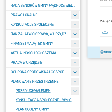
RADA SENIORÓW GMINY WĄDROŻE WIELKIE
PRAWO LOKALNE
ZAŁĄCZ
KONSULTACJE SPOŁECZNE
JAK ZAŁATWIĆ SPRAWĘ W URZĘDZIE ? - KARTY USŁUG I FORMULARZE
FINANSE I MAJĄTEK GMINY
DRUK
AKTUALNOŚCI I OGŁOSZENIA
PRACA W URZĘDZIE
OCHRONA ŚRODOWISKA I GOSPODARKA KOMUNALNA
PLANOWANIE PRZESTRZENNE
PRZED UCHWALENIEM
KONSULTACJA SPOŁECZNE - WYŁOŻENIE
PLAN OGÓLNY GMINY