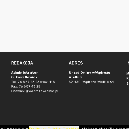
REDAKCJA
ADRES
Administrator
Urząd Gminy w Wądrożu
M
Łukasz Nowicki
Wielkim
R
Tel. 76 887 43 23 wew. 118
59-430, Wądroże Wielkie
64
S
Fax. 76 887 43 25
l.nowicki@wadrozewielkie.pl