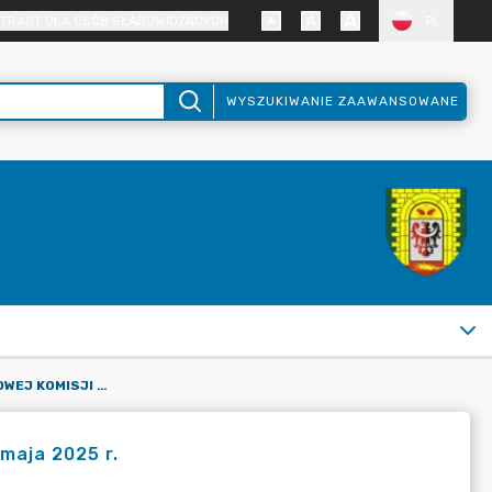
TRAST DLA OSÓB SŁABOWIDZĄCYCH
PL
WYSZUKIWANIE ZAAWANSOWANE
OBWIESZCZENIE PAŃSTWOWEJ KOMISJI WYBORCZEJ Z DNIA 20 MAJA 2025 R.
maja 2025 r.