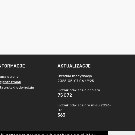
INFORMACJE
AKTUALIZACJE
Ostatnia modyfikacja
apa strony
2026-08-07 06:49:25
ejestr zmian
tatystyki odwiedzin
Licznik odwiedzin ogółem
75 072
Licznik odwiedzin w m-cu 2026-
07
563