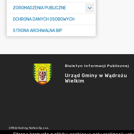
ZGROMADZENIA PUBLICZNE
OCHRONA DANYCH OSOBOWYCH
STRONA ARCHIWALNA BIP
Biuletyn Informacji Publicznej
Urząd Gminy w Wądrożu
Wielkim
CMS & Hosting: Nefeni Sp. z o.o.