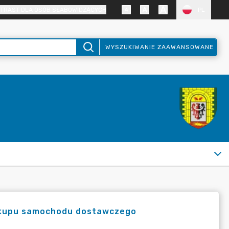
TRAST DLA OSÓB SŁABOWIDZĄCYCH
PL
WYSZUKIWANIE ZAAWANSOWANE
zakupu samochodu dostawczego