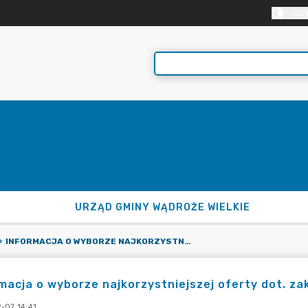
KON
URZĄD GMINY WĄDROŻE WIELKIE
INFORMACJA O WYBORZE NAJKORZYSTNIEJSZEJ OFERTY DOT. ZAKUPU SAMOCHODU DOSTAWCZEGO
macja o wyborze najkorzystniejszej oferty dot. 
-07 14:41