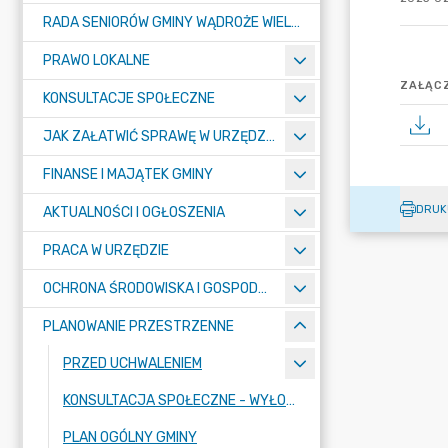
RADA SENIORÓW GMINY WĄDROŻE WIELKIE
PRAWO LOKALNE
ZAŁĄCZ
KONSULTACJE SPOŁECZNE
JAK ZAŁATWIĆ SPRAWĘ W URZĘDZIE ? - KARTY USŁUG I FORMULARZE
FINANSE I MAJĄTEK GMINY
DRUK
AKTUALNOŚCI I OGŁOSZENIA
PRACA W URZĘDZIE
OCHRONA ŚRODOWISKA I GOSPODARKA KOMUNALNA
PLANOWANIE PRZESTRZENNE
PRZED UCHWALENIEM
KONSULTACJA SPOŁECZNE - WYŁOŻENIE
PLAN OGÓLNY GMINY