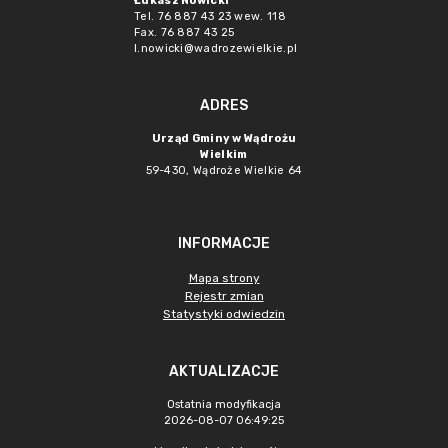
Łukasz Nowicki
Tel. 76 887 43 23 wew. 118
Fax. 76 887 43 25
l.nowicki@wadrozewielkie.pl
ADRES
Urząd Gminy w Wądrożu
Wielkim
59-430, Wądroże Wielkie
64
INFORMACJE
Mapa strony
Rejestr zmian
Statystyki odwiedzin
AKTUALIZACJE
Ostatnia modyfikacja
2026-08-07 06:49:25