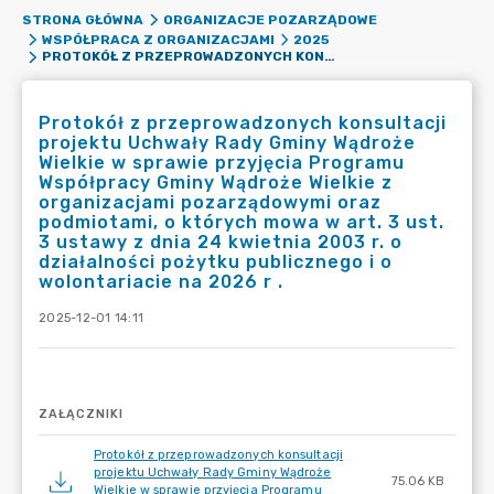
STRONA GŁÓWNA
ORGANIZACJE POZARZĄDOWE
WSPÓŁPRACA Z ORGANIZACJAMI
2025
PROTOKÓŁ Z PRZEPROWADZONYCH KONSULTACJI PROJEKTU UCHWAŁY RADY GMINY WĄDROŻE WIELKIE W SPRAWIE PRZYJĘCIA PROGRAMU WSPÓŁPRACY GMINY WĄDROŻE WIELKIE Z ORGANIZACJAMI POZARZĄDOWYMI ORAZ PODMIOTAMI, O KTÓRYCH MOWA W ART. 3 UST. 3 USTAWY Z DNIA 24 KWIETNIA 2003 R. O DZIAŁALNOŚCI POŻYTKU PUBLICZNEGO I O WOLONTARIACIE NA 2026 R .
Protokół z przeprowadzonych konsultacji
projektu Uchwały Rady Gminy Wądroże
Wielkie w sprawie przyjęcia Programu
Współpracy Gminy Wądroże Wielkie z
organizacjami pozarządowymi oraz
podmiotami, o których mowa w art. 3 ust.
3 ustawy z dnia 24 kwietnia 2003 r. o
działalności pożytku publicznego i o
wolontariacie na 2026 r .
2025-12-01 14:11
ZAŁĄCZNIKI
Protokół z przeprowadzonych konsultacji
projektu Uchwały Rady Gminy Wądroże
75.06 KB
Wielkie w sprawie przyjęcia Programu