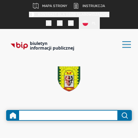
MAPA STRONY
INSTRUKCJA
KONTRAST DLA OSÓB SŁABOWIDZĄCYCH
PL
biuletyn
informacji publicznej