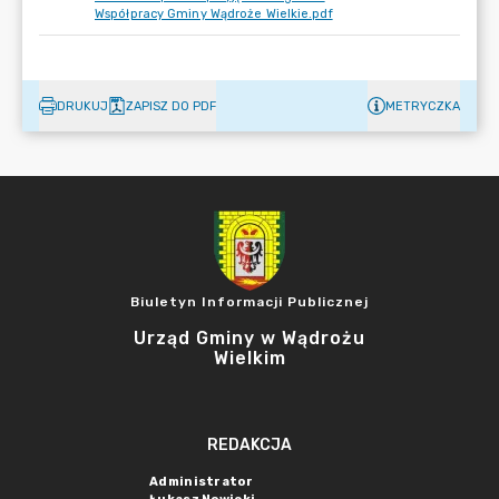
Współpracy Gminy Wądroże Wielkie.pdf
DRUKUJ
ZAPISZ DO PDF
METRYCZKA
Biuletyn Informacji Publicznej
Urząd Gminy w Wądrożu
Wielkim
REDAKCJA
Administrator