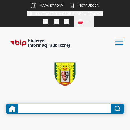
MAPA STRONY
INSTRUKCJA
KONTRAST DLA OSÓB SŁABOWIDZĄCYCH
PL
biuletyn
informacji publicznej