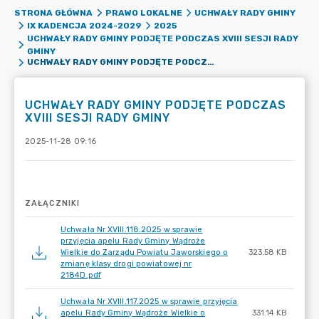
STRONA GŁÓWNA
PRAWO LOKALNE
UCHWAŁY RADY GMINY
IX KADENCJA 2024-2029
2025
UCHWAŁY RADY GMINY PODJĘTE PODCZAS XVIII SESJI RADY
GMINY
UCHWAŁY RADY GMINY PODJĘTE PODCZAS XVIII SESJI RADY GMINY
UCHWAŁY RADY GMINY PODJĘTE PODCZAS
XVIII SESJI RADY GMINY
2025-11-28 09:16
ZAŁĄCZNIKI
Uchwała Nr XVIII.118.2025 w sprawie
przyjęcia apelu Rady Gminy Wądroże
Wielkie do Zarządu Powiatu Jaworskiego o
323.58 KB
zmianę klasy drogi powiatowej nr
2184D.pdf
Uchwała Nr XVIII.117.2025 w sprawie przyjęcia
apelu Rady Gminy Wądroże Wielkie o
331.14 KB