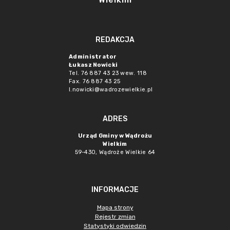
REDAKCJA
Administrator
Łukasz Nowicki
Tel. 76 887 43 23 wew. 118
Fax. 76 887 43 25
l.nowicki@wadrozewielkie.pl
ADRES
Urząd Gminy w Wądrożu
Wielkim
59-430, Wądroże Wielkie
64
INFORMACJE
Mapa strony
Rejestr zmian
Statystyki odwiedzin