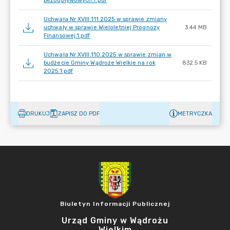
bezodpływowych.1.pdf
Uchwała Nr XVIII.111.2025 w sprawie zmiany
uchwały w sprawie Wieloletniej Prognozy
3.44 MB
Finansowej.1.pdf
Uchwała Nr XVIII.110.2025 w sprawie zmian w
budżecie Gminy Wądroże Wielkie na rok
832.5 KB
2025.1.pdf
DRUKUJ
ZAPISZ DO PDF
METRYCZKA
Biuletyn Informacji Publicznej
Urząd Gminy w Wądrożu
Wielkim