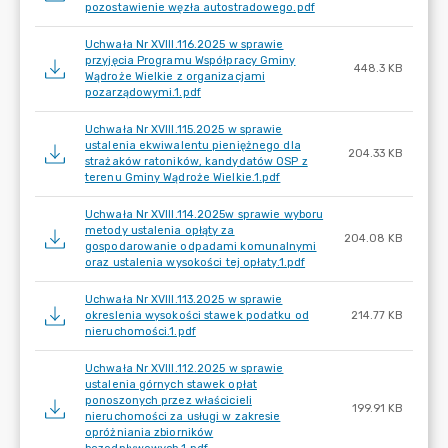
pozostawienie węzła autostradowego.pdf
Uchwała Nr XVIII.116.2025 w sprawie
przyjęcia Programu Współpracy Gminy
448.3 KB
Wądroże Wielkie z organizacjami
pozarządowymi.1.pdf
Uchwała Nr XVIII.115.2025 w sprawie
ustalenia ekwiwalentu pieniężnego dla
204.33 KB
strażaków ratoników, kandydatów OSP z
terenu Gminy Wądroże Wielkie.1.pdf
Uchwała Nr XVIII.114.2025w sprawie wyboru
metody ustalenia opłąty za
204.08 KB
gospodarowanie odpadami komunalnymi
oraz ustalenia wysokości tej opłaty.1.pdf
Uchwała Nr XVIII.113.2025 w sprawie
okreslenia wysokości stawek podatku od
214.77 KB
nieruchomości.1.pdf
Uchwała Nr XVIII.112.2025 w sprawie
ustalenia górnych stawek opłat
ponoszonych przez właścicieli
199.91 KB
nieruchomości za usługi w zakresie
opróżniania zbiorników