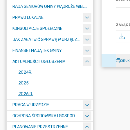
RADA SENIORÓW GMINY WĄDROŻE WIELKIE
PRAWO LOKALNE
ZAŁĄCZ
KONSULTACJE SPOŁECZNE
JAK ZAŁATWIĆ SPRAWĘ W URZĘDZIE ? - KARTY USŁUG I FORMULARZE
FINANSE I MAJĄTEK GMINY
DRUK
AKTUALNOŚCI I OGŁOSZENIA
2024R.
2025
2026 R.
PRACA W URZĘDZIE
OCHRONA ŚRODOWISKA I GOSPODARKA KOMUNALNA
PLANOWANIE PRZESTRZENNE