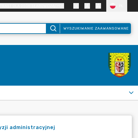
TRAST DLA OSÓB SŁABOWIDZĄCYCH
PL
WYSZUKIWANIE ZAAWANSOWANE
zji administracyjnej