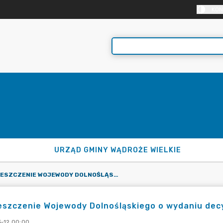
KON
URZĄD GMINY WĄDROŻE WIELKIE
OBWIESZCZENIE WOJEWODY DOLNOŚLĄSKIEGO O WYDANIU DECYZJI ADMINISTRACYJNEJ
szczenie Wojewody Dolnośląskiego o wydaniu decy
-12 00:00