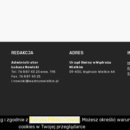
REDAKCJA
ADRES
Administrator
Urząd Gminy w Wądrożu
M
Łukasz Nowicki
Wielkim
R
Tel. 76 887 43 23 wew. 118
59-430, Wądroże Wielkie
64
S
Fax. 76 887 43 25
l.nowicki@wadrozewielkie.pl
ug i zgodnie z
Polityką Plików Cookies
. Możesz określić waru
cookies w Twojej przeglądarce