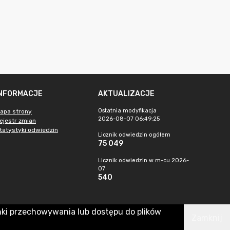
INFORMACJE
AKTUALIZACJE
Ostatnia modyfikacja
apa strony
2026-08-07 06:49:25
ejestr zmian
tatystyki odwiedzin
Licznik odwiedzin ogółem
75 049
Licznik odwiedzin w m-cu 2026-
07
540
nki przechowywania lub dostępu do plików
Zamknij