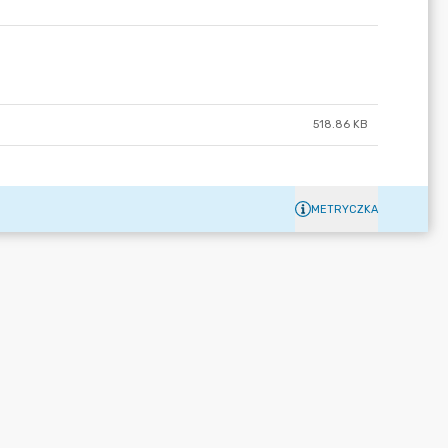
518.86 KB
METRYCZKA