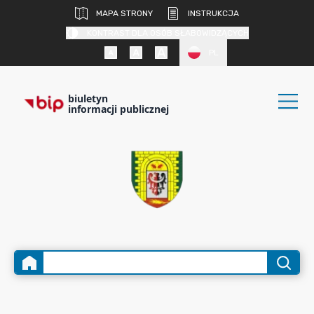
MAPA STRONY
INSTRUKCJA
KONTRAST DLA OSÓB SŁABOWIDZĄCYCH
PL
biuletyn
informacji publicznej