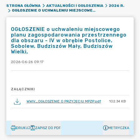
STRONA GŁÓWNA
AKTUALNOŚCI I OGŁOSZENIA
2026 R.
OGŁOSZENIE O UCHWALENIU MIEJSCOWEGO PLANU ZAGOSPODAROWANIA PRZESTRZENNEGO DLA OBSZARU - IV W OBRĘBIE POSTOLICE, SOBOLEW, BUDZISZÓW MAŁY, BUDZISZÓW WIELKI,
OGŁOSZENIE o uchwaleniu miejscowego
planu zagospodarowania przestrzennego
dla obszaru - IV w obrębie Postolice,
Sobolew, Budziszów Mały, Budziszów
Wielki,
2026-06-26 09:17
ZAŁĄCZNIKI
WWIV_OGŁOSZENIE O PRZYJĘCIU MPZP.pdf
102.34 KB
DRUKUJ
ZAPISZ DO PDF
METRYCZKA