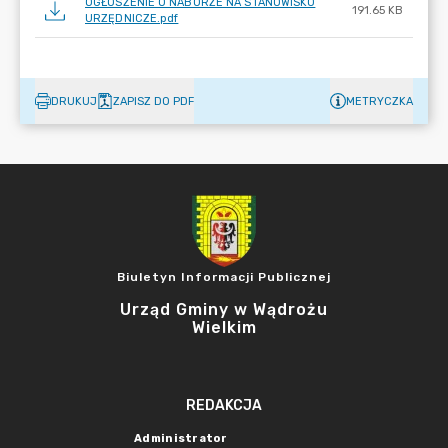
OGŁOSZENIE O NABORZE NA STANOWISKO
191.65 KB
URZĘDNICZE.pdf
DRUKUJ
ZAPISZ DO PDF
METRYCZKA
Biuletyn Informacji Publicznej
Urząd Gminy w Wądrożu
Wielkim
REDAKCJA
Administrator