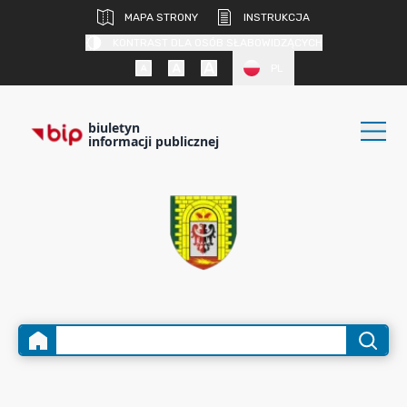
MAPA STRONY
INSTRUKCJA
KONTRAST DLA OSÓB SŁABOWIDZĄCYCH
PL
biuletyn
informacji publicznej