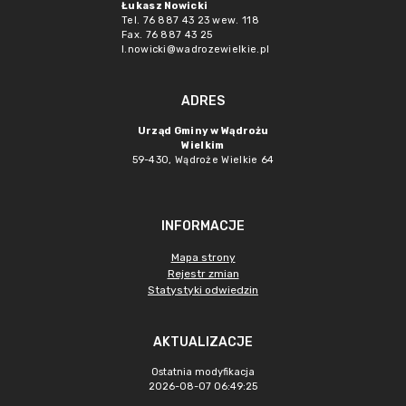
Łukasz Nowicki
Tel. 76 887 43 23 wew. 118
Fax. 76 887 43 25
l.nowicki@wadrozewielkie.pl
ADRES
Urząd Gminy w Wądrożu
Wielkim
59-430, Wądroże Wielkie
64
INFORMACJE
Mapa strony
Rejestr zmian
Statystyki odwiedzin
AKTUALIZACJE
Ostatnia modyfikacja
2026-08-07 06:49:25