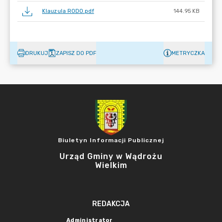
Klauzula RODO.pdf
144.95 KB
DRUKUJ
ZAPISZ DO PDF
METRYCZKA
Biuletyn Informacji Publicznej
Urząd Gminy w Wądrożu
Wielkim
REDAKCJA
Administrator