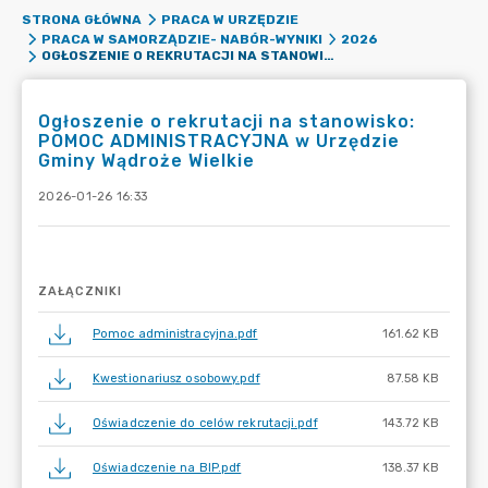
STRONA GŁÓWNA
PRACA W URZĘDZIE
PRACA W SAMORZĄDZIE- NABÓR-WYNIKI
2026
OGŁOSZENIE O REKRUTACJI NA STANOWISKO: POMOC ADMINISTRACYJNA W URZĘDZIE GMINY WĄDROŻE WIELKIE
Ogłoszenie o rekrutacji na stanowisko:
POMOC ADMINISTRACYJNA w Urzędzie
Gminy Wądroże Wielkie
2026-01-26 16:33
ZAŁĄCZNIKI
Pomoc administracyjna.pdf
161.62 KB
Kwestionariusz osobowy.pdf
87.58 KB
Oświadczenie do celów rekrutacji.pdf
143.72 KB
Oświadczenie na BIP.pdf
138.37 KB