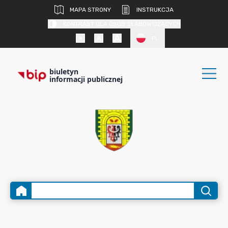
MAPA STRONY
INSTRUKCJA
KONTRAST DLA OSÓB SŁABOWIDZĄCYCH
PL
biuletyn
informacji publicznej