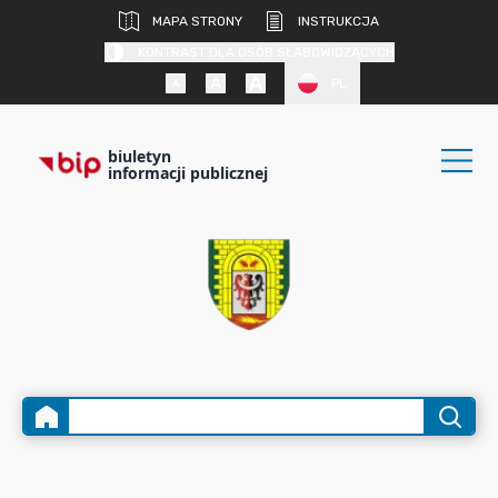
MAPA STRONY
INSTRUKCJA
KONTRAST DLA OSÓB SŁABOWIDZĄCYCH
PL
biuletyn
informacji publicznej