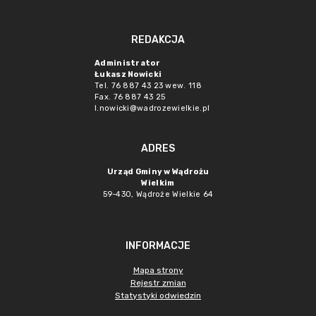
REDAKCJA
Administrator
Łukasz Nowicki
Tel. 76 887 43 23 wew. 118
Fax. 76 887 43 25
l.nowicki@wadrozewielkie.pl
ADRES
Urząd Gminy w Wądrożu
Wielkim
59-430, Wądroże Wielkie
64
INFORMACJE
Mapa strony
Rejestr zmian
Statystyki odwiedzin