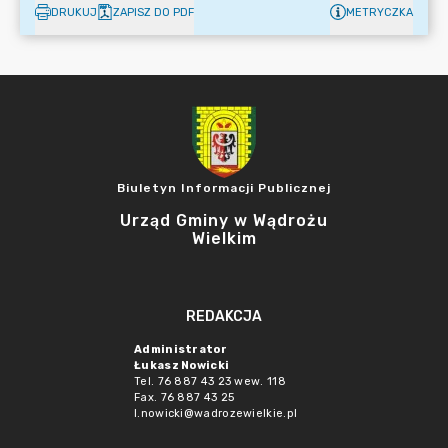
DRUKUJ
ZAPISZ DO PDF
METRYCZKA
Biuletyn Informacji Publicznej
Urząd Gminy w Wądrożu
Wielkim
REDAKCJA
Administrator
Łukasz Nowicki
Tel. 76 887 43 23 wew. 118
Fax. 76 887 43 25
l.nowicki@wadrozewielkie.pl