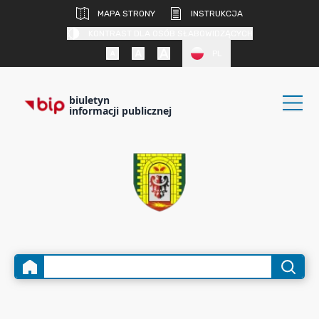
MAPA STRONY
INSTRUKCJA
KONTRAST DLA OSÓB SŁABOWIDZĄCYCH
PL
biuletyn
informacji publicznej