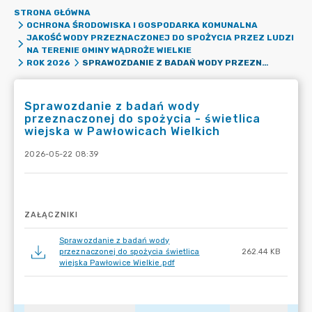
STRONA GŁÓWNA
OCHRONA ŚRODOWISKA I GOSPODARKA KOMUNALNA
JAKOŚĆ WODY PRZEZNACZONEJ DO SPOŻYCIA PRZEZ LUDZI
NA TERENIE GMINY WĄDROŻE WIELKIE
SPRAWOZDANIE Z BADAŃ WODY PRZEZNACZONEJ DO SPOŻYCIA - ŚWIETLICA WIEJSKA W PAWŁOWICACH WIELKICH
ROK 2026
Sprawozdanie z badań wody
przeznaczonej do spożycia - świetlica
wiejska w Pawłowicach Wielkich
2026-05-22 08:39
ZAŁĄCZNIKI
Sprawozdanie z badań wody
przeznaczonej do spożycia świetlica
262.44 KB
wiejska Pawłowice Wielkie.pdf