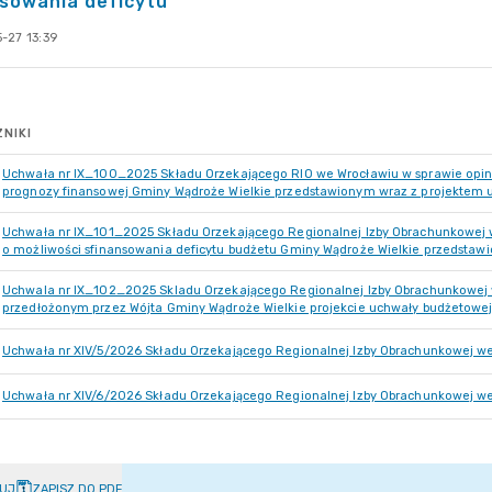
sowania deficytu
-27 13:39
NIKI
Uchwała nr IX_100_2025 Składu Orzekającego RIO we Wrocławiu w sprawie opinii
prognozy finansowej Gminy Wądroże Wielkie przedstawionym wraz z projektem 
Uchwała nr IX_101_2025 Składu Orzekającego Regionalnej Izby Obrachunkowej we
o możliwości sfinansowania deficytu budżetu Gminy Wądroże Wielkie przedstawi
Uchwala nr IX_102_2025 Skladu Orzekającego Regionalnej Izby Obrachunkowej we
przedłożonym przez Wójta Gminy Wądroże Wielkie projekcie uchwały budżetowe
Uchwała nr XIV/5/2026 Składu Orzekającego Regionalnej Izby Obrachunkowej we 
Uchwała nr XIV/6/2026 Składu Orzekającego Regionalnej Izby Obrachunkowej we 
UJ
ZAPISZ DO PDF