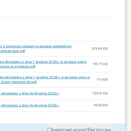
 o projekcie uchwały w sprawie wieloletniej
109.84 KB
uchwały bud.pdf
 Wrocławiu z dnia 1 grudnia 2025 r. w sprawie opinii
110.77 KB
onego w projekcie.pdf
 Wrocławiu z dnia 1 grudnia 2025 r. w sprawie opinii o
71.5 KB
j Gminy Wądroże Wi.pdf
Wrocławiu z dnia 16 stycznia 2026 r.
105.51 KB
Wrocławiu z dnia 16 stycznia 2026 r.
99.99 KB
POPRZEDNIE WERSJE
METRYCZKA