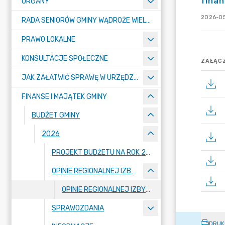
finan
ORGANY
2026-05
RADA SENIORÓW GMINY WĄDROŻE WIELKIE
PRAWO LOKALNE
KONSULTACJE SPOŁECZNE
ZAŁĄCZ
JAK ZAŁATWIĆ SPRAWĘ W URZĘDZIE ? - KARTY USŁUG I FORMULARZE
FINANSE I MAJĄTEK GMINY
BUDŻET GMINY
2026
PROJEKT BUDŻETU NA ROK 2026
OPINIE REGIONALNEJ IZBY OBRACHUNKOWEJ
OPINIE REGIONALNEJ IZBY OBRACHUNKOWEJ DOT. PROJEKTU BUDŻETU NA 2026 R , WPF ORAZ FINANSOWANIA DEFICYTU
SPRAWOZDANIA
DRUK