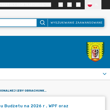
TRAST DLA OSÓB SŁABOWIDZĄCYCH
PL
WYSZUKIWANIE ZAAWANSOWANE
OPINIE REGIONALNEJ IZBY OBRACHUNKOWEJ DOT. PROJEKTU BUDŻETU NA 2026 R , WPF ORAZ FINANSOWANIA DEFICYTU
 Budżetu na 2026 r , WPF oraz