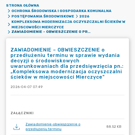
STRONA GŁÓWNA
OCHRONA ŚRODOWISKA I GOSPODARKA KOMUNALNA
POSTĘPOWANIA ŚRODOWISKOWE
2026
KOMPLEKSOWA MODERNIZACJA OCZYSZCZALNI ŚCIEKÓW W
MIEJSCOWOŚCI MIERCZYCE
ZAWIADOMIENIE – OBWIESZCZENIE O PRZEDŁUŻENIU TERMINU W SPRAWIE WYDANIA DECYZJI O ŚRODOWISKOWYCH UWARUNKOWANIACH DLA PRZEDSIĘWZIĘCIA PN.: „KOMPLEKSOWA MODERNIZACJA OCZYSZCZALNI ŚCIEKÓW W MIEJSCOWOŚCI MIERCZYCE"
ZAWIADOMIENIE – OBWIESZCZENIE o
przedłużeniu terminu w sprawie wydania
decyzji o środowiskowych
uwarunkowaniach dla przedsięwzięcia pn.:
„Kompleksowa modernizacja oczyszczalni
ścieków w miejscowości Mierczyce"
2026-04-07 07:49
ZAŁĄCZNIKI
Zawiadomienie-obwieszczenie o
88.52 KB
przedłużeniu terminu