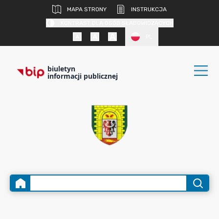
MAPA STRONY
INSTRUKCJA
KONTRAST DLA OSÓB SŁABOWIDZĄCYCH
PL
biuletyn
informacji publicznej