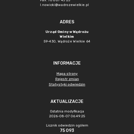
Fax. 76 887 43 25
l.nowicki@wadrozewielkie.pl
ADRES
Urząd Gminy w Wądrożu
Wielkim
59-430, Wądroże Wielkie
64
INFORMACJE
Mapa strony
Rejestr zmian
Statystyki odwiedzin
AKTUALIZACJE
Ostatnia modyfikacja
2026-08-07 06:49:25
Licznik odwiedzin ogółem
75 093