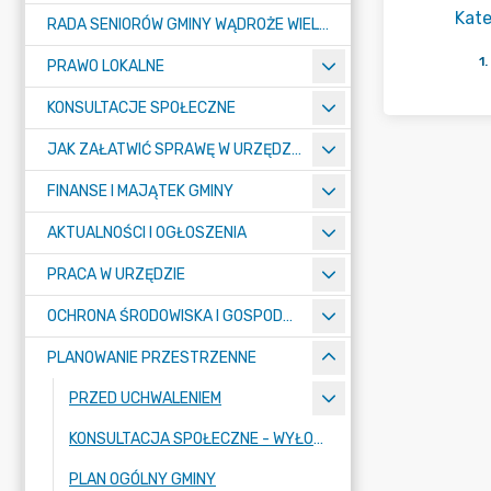
Kate
RADA SENIORÓW GMINY WĄDROŻE WIELKIE
1
.
PRAWO LOKALNE
KONSULTACJE SPOŁECZNE
JAK ZAŁATWIĆ SPRAWĘ W URZĘDZIE ? - KARTY USŁUG I FORMULARZE
FINANSE I MAJĄTEK GMINY
AKTUALNOŚCI I OGŁOSZENIA
PRACA W URZĘDZIE
OCHRONA ŚRODOWISKA I GOSPODARKA KOMUNALNA
PLANOWANIE PRZESTRZENNE
PRZED UCHWALENIEM
KONSULTACJA SPOŁECZNE - WYŁOŻENIE
PLAN OGÓLNY GMINY