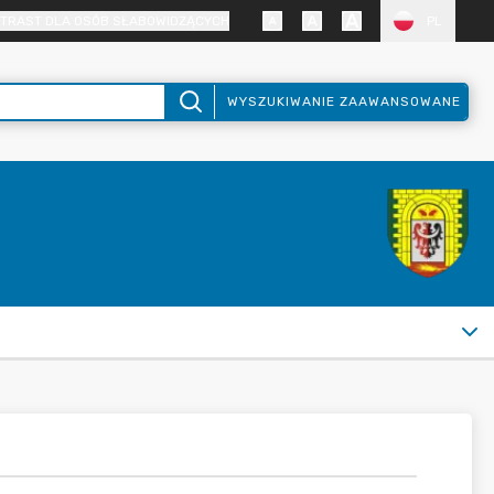
TRAST DLA OSÓB SŁABOWIDZĄCYCH
PL
WYSZUKIWANIE ZAAWANSOWANE