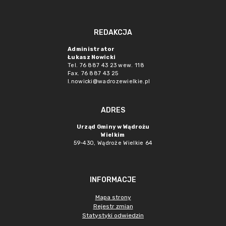
REDAKCJA
Administrator
Łukasz Nowicki
Tel. 76 887 43 23 wew. 118
Fax. 76 887 43 25
l.nowicki@wadrozewielkie.pl
ADRES
Urząd Gminy w Wądrożu
Wielkim
59-430, Wądroże Wielkie
64
INFORMACJE
Mapa strony
Rejestr zmian
Statystyki odwiedzin