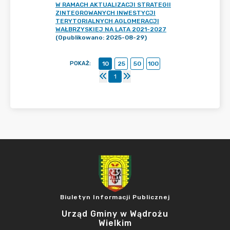
W RAMACH AKTUALIZACJI STRATEGII
ZINTEGROWANYCH INWESTYCJI
TERYTORIALNYCH AGLOMERACJI
WAŁBRZYSKIEJ NA LATA 2021-2027
(Opublikowano: 2025-08-29)
POKAŻ
:
10
25
50
100
1
Biuletyn Informacji Publicznej
Urząd Gminy w Wądrożu
Wielkim