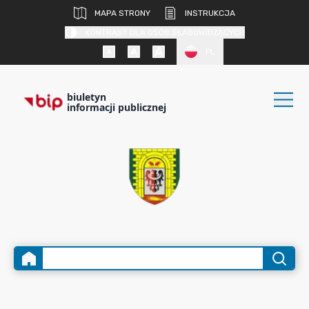
MAPA STRONY
INSTRUKCJA
KONTRAST DLA OSÓB SŁABOWIDZĄCYCH
PL
biuletyn
informacji publicznej