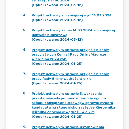
zwierząt na rok 2024
(Opublikowano: 2024-03-12)
4
.
Projekt uchwały zmieniającej wpf 14.03.2024
(Opublikowano: 2024-03-12)
5
.
Projekt uchwały z dnia 14.03.2024 zmieniającej
uchwałę budżetową
(Opublikowano: 2024-03-12)
6
.
Projekt uchwały w sprawie przyjęcia planów
pracy stałych Komisji Rady Gminy Wądroże
Wielkie na 2024 rok.
(Opublikowano: 2024-01-25)
7
.
Projekt uchwały w sprawie przyjęcia planów
pracy Rady Gminy Wądroże Wielkie
(Opublikowano: 2024-01-25)
8
.
Projekt uchwały w sprawie 5. wskazania
przedstawiciela podmiotu tworzącego do
składu Komisji Konkursowej w sprawie wyboru
kandydata na stanowisko zastępcy Kierownika
Ośrodka Zdrowia w Wądrożu Wielkim
(Opublikowano: 2024-01-25)
9
.
Projekt uchwały w sprawie ustanowienia