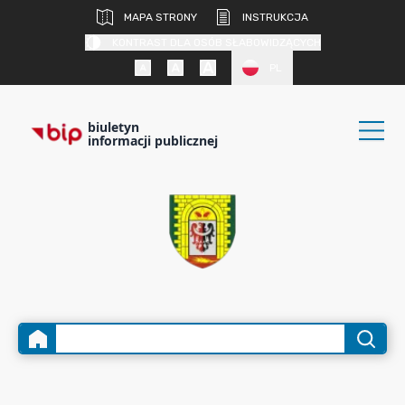
MAPA STRONY
INSTRUKCJA
KONTRAST DLA OSÓB SŁABOWIDZĄCYCH
PL
biuletyn
informacji publicznej