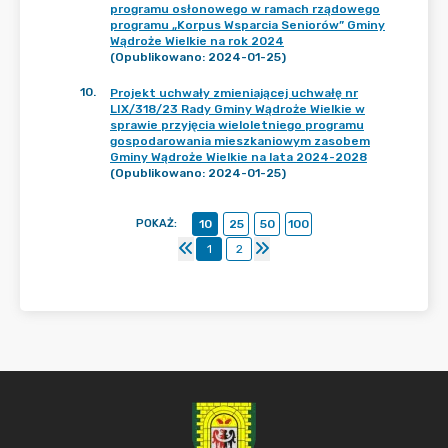
programu osłonowego w ramach rządowego
programu „Korpus Wsparcia Seniorów” Gminy
Wądroże Wielkie na rok 2024
(Opublikowano: 2024-01-25)
10
.
Projekt uchwały zmieniającej uchwałę nr
LIX/318/23 Rady Gminy Wądroże Wielkie w
sprawie przyjęcia wieloletniego programu
gospodarowania mieszkaniowym zasobem
Gminy Wądroże Wielkie na lata 2024-2028
(Opublikowano: 2024-01-25)
POKAŻ
:
10
25
50
100
1
2