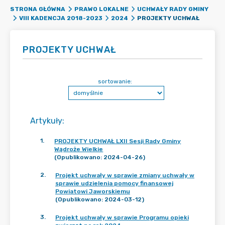
STRONA GŁÓWNA
PRAWO LOKALNE
UCHWAŁY RADY GMINY
PROJEKTY UCHWAŁ
VIII KADENCJA 2018-2023
2024
PROJEKTY UCHWAŁ
sortowanie:
Artykuły
:
1
.
PROJEKTY UCHWAŁ LXII Sesji Rady Gminy
Wądroże Wielkie
(Opublikowano: 2024-04-26)
2
.
Projekt uchwały w sprawie zmiany uchwały w
sprawie udzielenia pomocy finansowej
Powiatowi Jaworskiemu
(Opublikowano: 2024-03-12)
3
.
Projekt uchwały w sprawie Programu opieki