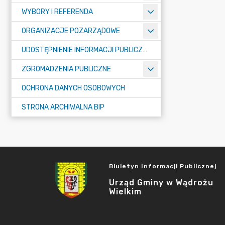
WYBORY I REFERENDA
ORGANIZACJE POZARZĄDOWE
UDOSTĘPNIENIE INFORMACJI PUBLICZNEJ
ZGROMADZENIA PUBLICZNE
OCHRONA DANYCH OSOBOWYCH
STRONA ARCHIWALNA BIP
Biuletyn Informacji Publicznej
Urząd Gminy w Wądrożu
Wielkim