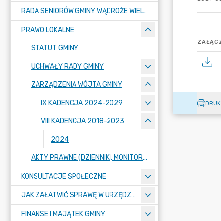
RADA SENIORÓW GMINY WĄDROŻE WIELKIE
PRAWO LOKALNE
ZAŁĄCZ
STATUT GMINY
UCHWAŁY RADY GMINY
ZARZĄDZENIA WÓJTA GMINY
IX KADENCJA 2024-2029
DRUK
VIII KADENCJA 2018-2023
2024
AKTY PRAWNE (DZIENNIKI, MONITORY)
KONSULTACJE SPOŁECZNE
JAK ZAŁATWIĆ SPRAWĘ W URZĘDZIE ? - KARTY USŁUG I FORMULARZE
FINANSE I MAJĄTEK GMINY