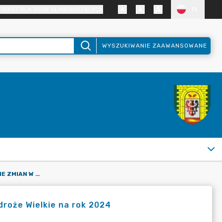
TRAST DLA OSÓB SŁABOWIDZĄCYCH
PL
WYSZUKIWANIE ZAAWANSOWANE
ZARZĄDZENIE NR 7 W SPRAWIE ZMIAN W BUDŻECIE GMINY WĄDROŻE WIELKIE NA ROK 2024
roże Wielkie na rok 2024