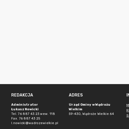
REDAKCJA
ADRES
Administrator
Urząd Gminy w Wądrożu
M
Łukasz Nowicki
Wielkim
R
Tel. 76 887 43 23 wew. 118
59-430, Wądroże Wielkie
64
S
Fax. 76 887 43 25
l.nowicki@wadrozewielkie.pl