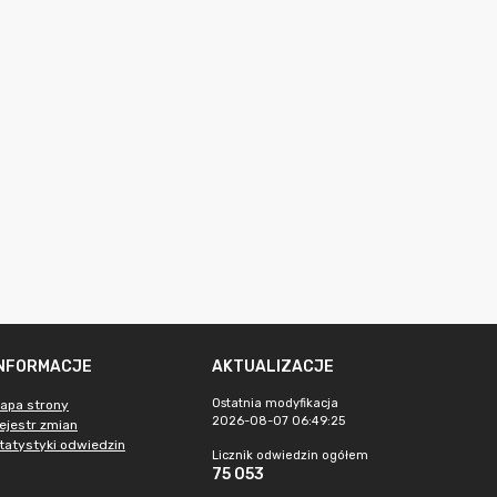
INFORMACJE
AKTUALIZACJE
Ostatnia modyfikacja
apa strony
2026-08-07 06:49:25
ejestr zmian
tatystyki odwiedzin
Licznik odwiedzin ogółem
75 053