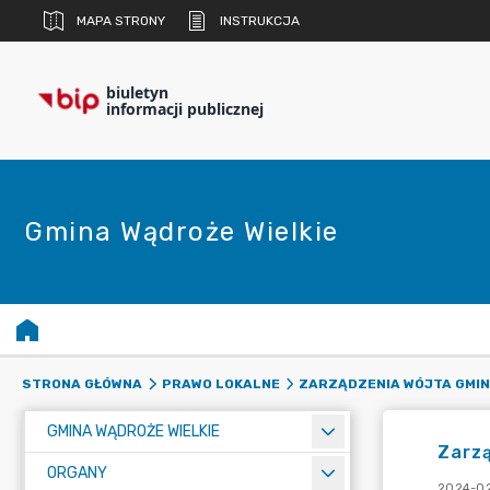
MAPA STRONY
INSTRUKCJA
biuletyn
informacji publicznej
Gmina Wądroże Wielkie
STRONA GŁÓWNA
PRAWO LOKALNE
ZARZĄDZENIA WÓJTA GMI
GMINA WĄDROŻE WIELKIE
Zarzą
ORGANY
2024-02