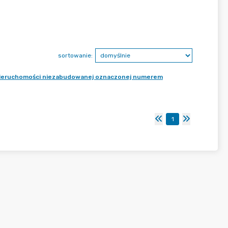
sortowanie:
ż nieruchomości niezabudowanej oznaczonej numerem
1