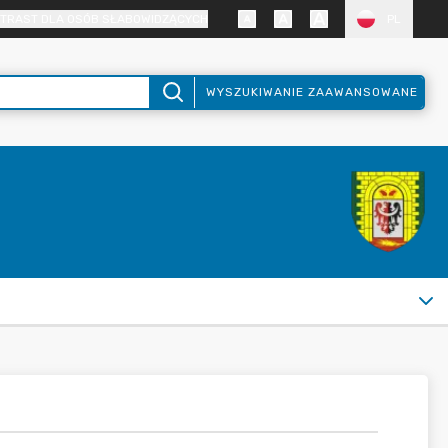
TRAST DLA OSÓB SŁABOWIDZĄCYCH
PL
WYSZUKIWANIE ZAAWANSOWANE