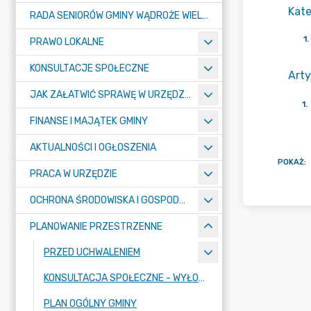
Kate
RADA SENIORÓW GMINY WĄDROŻE WIELKIE
1
.
PRAWO LOKALNE
KONSULTACJE SPOŁECZNE
Arty
JAK ZAŁATWIĆ SPRAWĘ W URZĘDZIE ? - KARTY USŁUG I FORMULARZE
1
.
FINANSE I MAJĄTEK GMINY
AKTUALNOŚCI I OGŁOSZENIA
POKAŻ
:
PRACA W URZĘDZIE
OCHRONA ŚRODOWISKA I GOSPODARKA KOMUNALNA
PLANOWANIE PRZESTRZENNE
PRZED UCHWALENIEM
KONSULTACJA SPOŁECZNE - WYŁOŻENIE
PLAN OGÓLNY GMINY