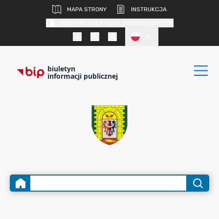
MAPA STRONY
INSTRUKCJA
KONTRAST DLA OSÓB SŁABOWIDZĄCYCH
PL
biuletyn
informacji publicznej