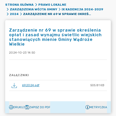
STRONA GŁÓWNA
PRAWO LOKALNE
ZARZĄDZENIA WÓJTA GMINY
IX KADENCJA 2024-2029
ZARZĄDZENIE NR 69 W SPRAWIE OKREŚLENIA OPŁAT I ZASAD WYNAJMU ŚWIETLIC WIEJSKICH STANOWIĄCYCH MIENIE GMINY WĄDROŻE WIELKIE
2024
Zarządzenie nr 69 w sprawie określenia
opłat i zasad wynajmu świetlic wiejskich
stanowiących mienie Gminy Wądroże
Wielkie
2024-10-23 14:50
ZAŁĄCZNIKI
69.2024.pdf
505.81 KB
DRUKUJ
ZAPISZ DO PDF
METRYCZKA