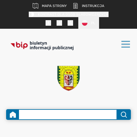
MAPA STRONY
INSTRUKCJA
KONTRAST DLA OSÓB SŁABOWIDZĄCYCH
PL
biuletyn
informacji publicznej