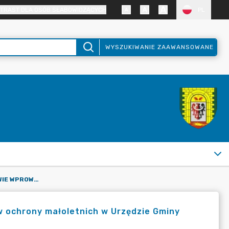
TRAST DLA OSÓB SŁABOWIDZĄCYCH
PL
WYSZUKIWANIE ZAAWANSOWANE
ZARZĄDZENIE NR 89 W SPRAWIE WPROWADZENIA STANDARDÓW OCHRONY MAŁOLETNICH W URZĘDZIE GMINY WĄDROŻE WIELKIE
 ochrony małoletnich w Urzędzie Gminy