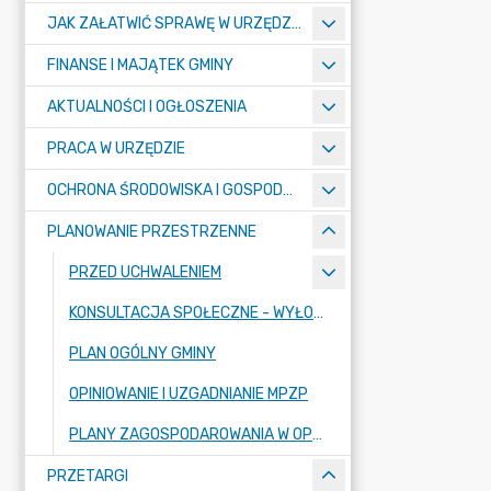
JAK ZAŁATWIĆ SPRAWĘ W URZĘDZIE ? - KARTY USŁUG I FORMULARZE
FINANSE I MAJĄTEK GMINY
AKTUALNOŚCI I OGŁOSZENIA
PRACA W URZĘDZIE
OCHRONA ŚRODOWISKA I GOSPODARKA KOMUNALNA
PLANOWANIE PRZESTRZENNE
PRZED UCHWALENIEM
KONSULTACJA SPOŁECZNE - WYŁOŻENIE
PLAN OGÓLNY GMINY
OPINIOWANIE I UZGADNIANIE MPZP
PLANY ZAGOSPODAROWANIA W OPRACOWANIU
PRZETARGI