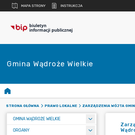
MAPA STRONY
INSTRUKCJA
biuletyn
informacji publicznej
Gmina Wądroże Wielkie
STRONA GŁÓWNA
PRAWO LOKALNE
ZARZĄDZENIA WÓJTA GMI
GMINA WĄDROŻE WIELKIE
Zarz
Wądro
ORGANY