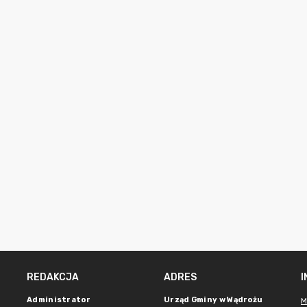
REDAKCJA
ADRES
Administrator
Urząd Gminy w Wądrożu
M