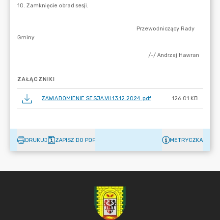
ZAŁĄCZNIKI
ZAWIADOMIENIE SESJA.VII.13.12.2024.pdf
126.01 KB
DRUKUJ
ZAPISZ DO PDF
METRYCZKA