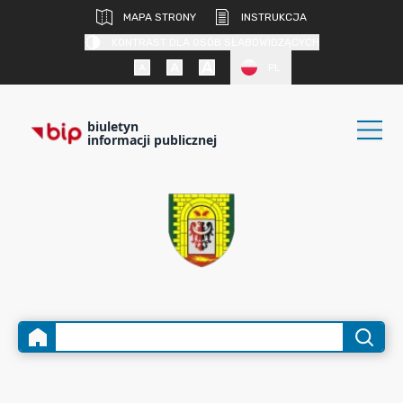
MAPA STRONY
INSTRUKCJA
KONTRAST DLA OSÓB SŁABOWIDZĄCYCH
PL
biuletyn
informacji publicznej