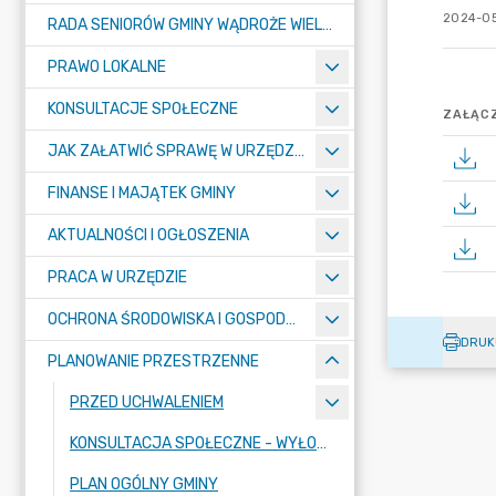
2024-05
RADA SENIORÓW GMINY WĄDROŻE WIELKIE
PRAWO LOKALNE
KONSULTACJE SPOŁECZNE
ZAŁĄCZ
JAK ZAŁATWIĆ SPRAWĘ W URZĘDZIE ? - KARTY USŁUG I FORMULARZE
FINANSE I MAJĄTEK GMINY
AKTUALNOŚCI I OGŁOSZENIA
PRACA W URZĘDZIE
OCHRONA ŚRODOWISKA I GOSPODARKA KOMUNALNA
DRUK
PLANOWANIE PRZESTRZENNE
PRZED UCHWALENIEM
KONSULTACJA SPOŁECZNE - WYŁOŻENIE
PLAN OGÓLNY GMINY