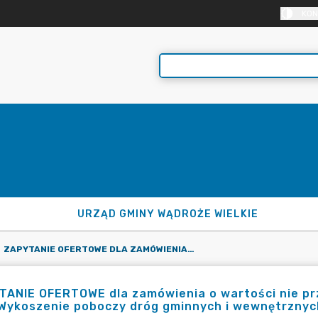
KON
URZĄD GMINY WĄDROŻE WIELKIE
ZAPYTANIE OFERTOWE DLA ZAMÓWIENIA O WARTOŚCI NIE PRZEKRACZAJĄCEJ 130 000 ZŁ NETTO NA USŁUGI PN.: „WYKOSZENIE POBOCZY DRÓG GMINNYCH I WEWNĘTRZNYCH W ROKU 2024”
ANIE OFERTOWE dla zamówienia o wartości nie prze
„Wykoszenie poboczy dróg gminnych i wewnętrznyc