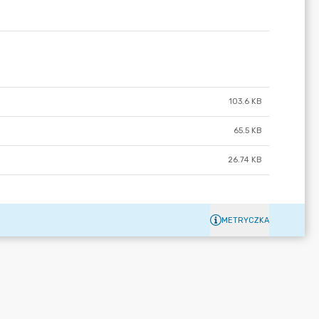
103.6 KB
65.5 KB
26.74 KB
METRYCZKA