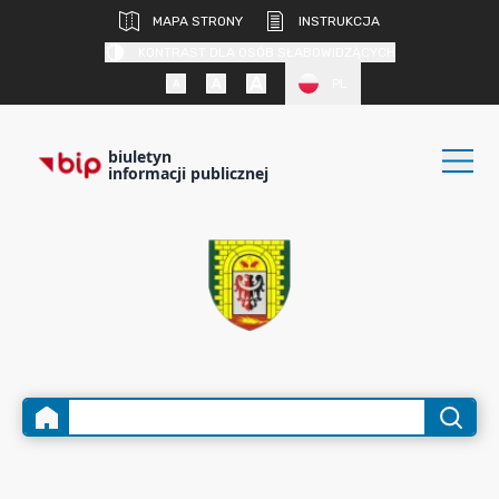
MAPA STRONY
INSTRUKCJA
KONTRAST DLA OSÓB SŁABOWIDZĄCYCH
PL
biuletyn
informacji publicznej