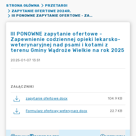
STRONA GŁÓWNA
PRZETARGI
ZAPYTANIE OFERTOWE 2024R.
III PONOWNE ZAPYTANIE OFERTOWE - ZAPEWNIENIE CODZIENNEJ OPIEKI LEKARSKO-WETERYNARYJNEJ NAD PSAMI I KOTAMI Z TERENU GMINY WĄDROŻE WIELKIE NA ROK 2025
III PONOWNE zapytanie ofertowe -
Zapewnienie codziennej opieki lekarsko-
weterynaryjnej nad psami i kotami z
terenu Gminy Wądroże Wielkie na rok 2025
2025-01-07 13:51
ZAŁĄCZNIKI
zapytanie ofertowe.docx
104.9 KB
Formularz ofertowy weterynarz.docx
22.7 KB