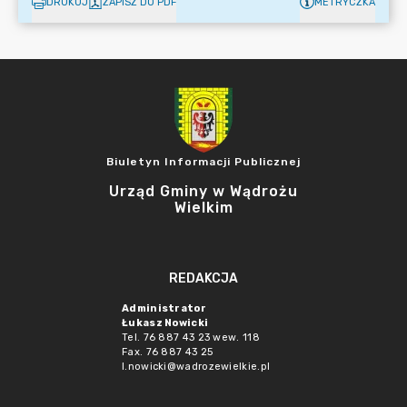
DRUKUJ
ZAPISZ DO PDF
METRYCZKA
Biuletyn Informacji Publicznej
Urząd Gminy w Wądrożu
Wielkim
REDAKCJA
Administrator
Łukasz Nowicki
Tel. 76 887 43 23 wew. 118
Fax. 76 887 43 25
l.nowicki@wadrozewielkie.pl