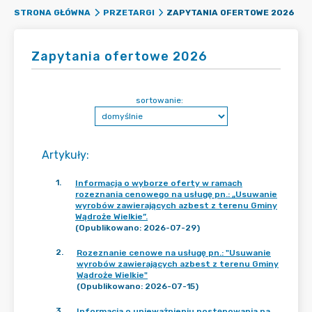
ZAPYTANIA OFERTOWE 2026
STRONA GŁÓWNA
PRZETARGI
Zapytania ofertowe 2026
sortowanie:
Artykuły
:
1
.
Informacja o wyborze oferty w ramach
rozeznania cenowego na usługę pn.: „Usuwanie
wyrobów zawierających azbest z terenu Gminy
Wądroże Wielkie”.
(Opublikowano: 2026-07-29)
2
.
Rozeznanie cenowe na usługę pn.: "Usuwanie
wyrobów zawierających azbest z terenu Gminy
Wądroże Wielkie"
(Opublikowano: 2026-07-15)
3
.
Informacja o unieważnieniu postępowania na