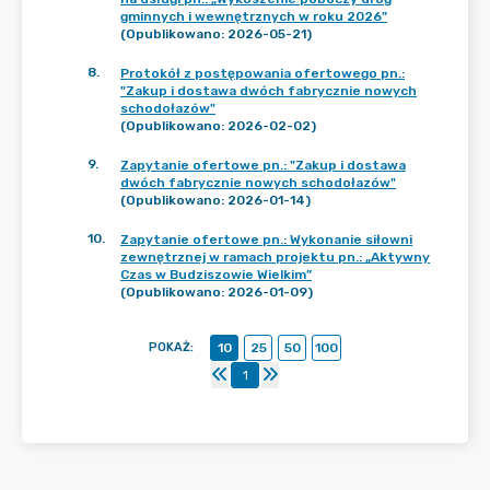
gminnych i wewnętrznych w roku 2026”
(Opublikowano: 2026-05-21)
8
.
Protokół z postępowania ofertowego pn.:
"Zakup i dostawa dwóch fabrycznie nowych
schodołazów"
(Opublikowano: 2026-02-02)
9
.
Zapytanie ofertowe pn.: "Zakup i dostawa
dwóch fabrycznie nowych schodołazów"
(Opublikowano: 2026-01-14)
10
.
Zapytanie ofertowe pn.: Wykonanie siłowni
zewnętrznej w ramach projektu pn.: „Aktywny
Czas w Budziszowie Wielkim”
(Opublikowano: 2026-01-09)
POKAŻ
:
10
25
50
100
1