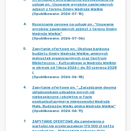
usługę pn.: Usuwanie wyrobów zawierających
azbest z terenu Gminy Wądroże Wielkie
(Opublikowano: 2026-07-15)
4
.
Rozeznanie cenowe na usługę pn.: "Usuwanie
wyrobów zawierających azbest z terenu Gminy
Wądroże Wielkie"
(Opublikowano: 2026-07-06)
5
.
Zapytanie ofertowe pn.: Obsługa bankowa
budżetu Gminy Wądroże Wielkie, gminnych
jednostek organizacyjnych oraz Centrum
Biblioteczno – Kulturalnego w Wądrożu Wielkim
w okresie od 1 lipca 2026 r. do 30 czerwca 2028
r.
(Opublikowano: 2026-06-18)
6
.
Zapytanie ofertowe pn. " „Zarządzanie dwoma
składowiskami odpadów innych niż
niebezpieczne i obojętne w fazie
poeksploatacyjnej w miejscowości Wądroże
Małe, Budziszów Wielki, gmina Wądroże Wielkie"
(Opublikowano: 2026-06-11)
7
.
ZAPYTANIE OFERTOWE dla zamówienia o
wartości nie przekraczającej 170 000 zł netto
na usługi pn.: „Wykoszenie poboczy dróg