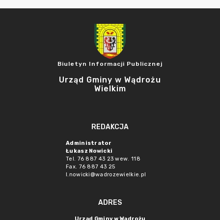
Biuletyn Informacji Publicznej
Urząd Gminy w Wądrożu
Wielkim
REDAKCJA
Administrator
Łukasz Nowicki
Tel. 76 887 43 23 wew. 118
Fax. 76 887 43 25
l.nowicki@wadrozewielkie.pl
ADRES
Urząd Gminy w Wądrożu