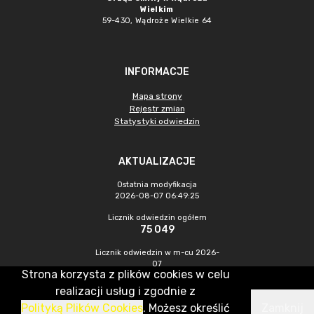
Wielkim
59-430, Wądroże Wielkie
64
INFORMACJE
Mapa strony
Rejestr zmian
Statystyki odwiedzin
AKTUALIZACJE
Ostatnia modyfikacja
2026-08-07 06:49:25
Licznik odwiedzin ogółem
75 049
Licznik odwiedzin w m-cu 2026-
07
Strona korzysta z plików cookies w celu
540
realizacji usług i zgodnie z
Polityką Plików Cookies
. Możesz określić
Zamknij
CMS & Hosting: Nefeni Sp. z o.o.