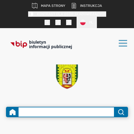
MAPA STRONY
INSTRUKCJA
KONTRAST DLA OSÓB SŁABOWIDZĄCYCH
PL
biuletyn
informacji publicznej