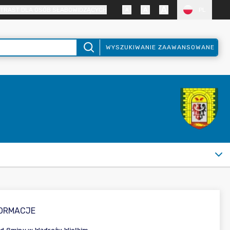
TRAST DLA OSÓB SŁABOWIDZĄCYCH
PL
WYSZUKIWANIE ZAAWANSOWANE
FORMACJE