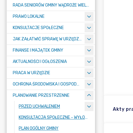
RADA SENIORÓW GMINY WĄDROŻE WIELKIE
PRAWO LOKALNE
KONSULTACJE SPOŁECZNE
JAK ZAŁATWIĆ SPRAWĘ W URZĘDZIE ? - KARTY USŁUG I FORMULARZE
FINANSE I MAJĄTEK GMINY
AKTUALNOŚCI I OGŁOSZENIA
PRACA W URZĘDZIE
OCHRONA ŚRODOWISKA I GOSPODARKA KOMUNALNA
PLANOWANIE PRZESTRZENNE
PRZED UCHWALENIEM
Akty p
KONSULTACJA SPOŁECZNE - WYŁOŻENIE
PLAN OGÓLNY GMINY