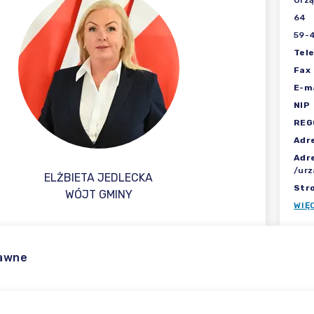
Urzą
64
59-4
Tel
Fax
E-ma
NIP
REG
Adr
Adr
ELŻBIETA JEDLECKA
Str
WÓJT GMINY
WIĘ
rawne