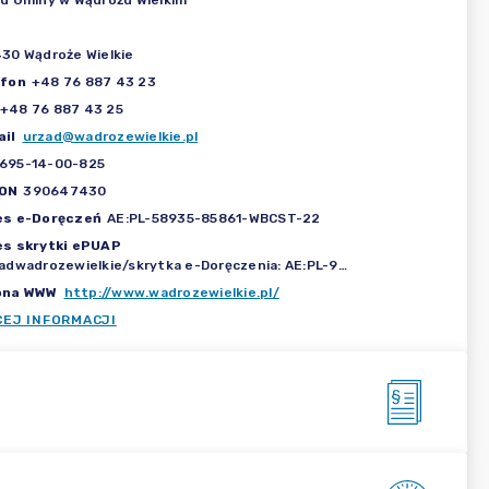
d Gminy w Wądrożu Wielkim
30 Wądroże Wielkie
efon
+48 76 887 43 23
+48 76 887 43 25
il
urzad@wadrozewielkie.pl
695-14-00-825
ON
390647430
es e-Doręczeń
AE:PL-58935-85861-WBCST-22
es skrytki ePUAP
/urzadwadrozewielkie/skrytka e-Doręczenia: AE:PL-93097-41285-DCTDU-09
ona WWW
http://www.wadrozewielkie.pl/
CEJ INFORMACJI