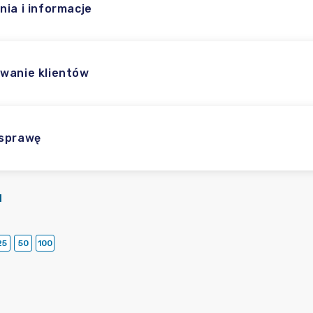
nia i informacje
wanie klientów
 sprawę
I
25
50
100