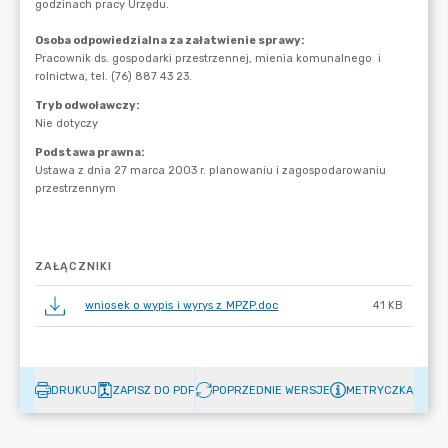
ZAŁĄCZNIKI
wniosek o wypis i wyrys z MPZP.doc
41 KB
DRUKUJ
ZAPISZ DO PDF
POPRZEDNIE WERSJE
METRYCZKA