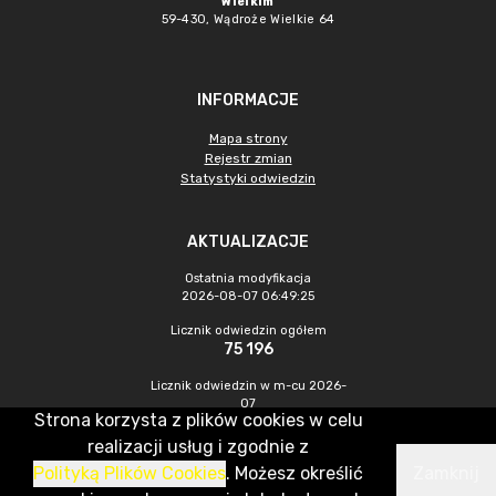
Wielkim
59-430, Wądroże Wielkie
64
INFORMACJE
Mapa strony
Rejestr zmian
Statystyki odwiedzin
AKTUALIZACJE
Ostatnia modyfikacja
2026-08-07 06:49:25
Licznik odwiedzin ogółem
75 196
Licznik odwiedzin w m-cu 2026-
07
Strona korzysta z plików cookies w celu
687
realizacji usług i zgodnie z
Polityką Plików Cookies
. Możesz określić
Zamknij
CMS & Hosting: Nefeni Sp. z o.o.