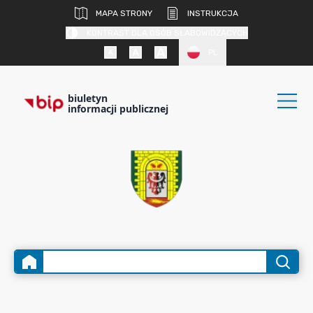
MAPA STRONY
INSTRUKCJA
KONTRAST DLA OSÓB SŁABOWIDZĄCYCH
PL
biuletyn
informacji publicznej