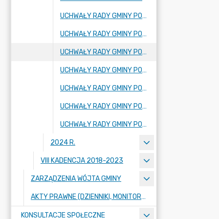
UCHWAŁY RADY GMINY PODJĘTE PODCZAS XIV SESJI RADY GMINY
UCHWAŁY RADY GMINY PODJĘTE PODCZAS XIII SESJI RADY GMINY
UCHWAŁY RADY GMINY PODJĘTE PODCZAS XII SESJI RADY GMINY
UCHWAŁY RADY GMINY PODJĘTE PODCZAS XI SESJI RADY GMINY
UCHWAŁY RADY GMINY PODJĘTE PODCZAS X SESJI RADY GMINY
UCHWAŁY RADY GMINY PODJĘTE PODCZAS IX SESJI RADY GMINY
UCHWAŁY RADY GMINY PODJĘTE PODCZAS VIII SESJI RADY GMINY
2024 R.
VIII KADENCJA 2018-2023
ZARZĄDZENIA WÓJTA GMINY
AKTY PRAWNE (DZIENNIKI, MONITORY)
KONSULTACJE SPOŁECZNE