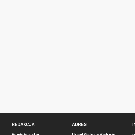
REDAKCJA
ADRES
Administrator
Urząd Gminy w Wądrożu