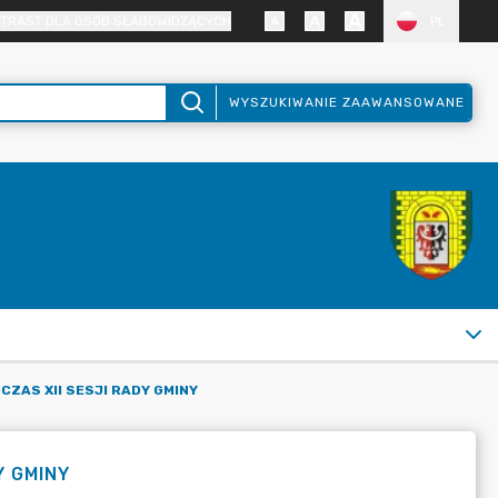
TRAST DLA OSÓB SŁABOWIDZĄCYCH
PL
WYSZUKIWANIE ZAAWANSOWANE
ZAS XII SESJI RADY GMINY
Y GMINY