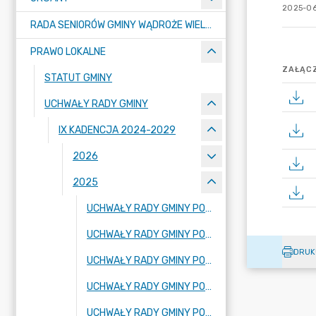
2025-06
RADA SENIORÓW GMINY WĄDROŻE WIELKIE
PRAWO LOKALNE
ZAŁĄCZ
STATUT GMINY
UCHWAŁY RADY GMINY
IX KADENCJA 2024-2029
2026
2025
UCHWAŁY RADY GMINY PODJĘTE PODCZAS XIX SESJI RADY GMINY
UCHWAŁY RADY GMINY PODJĘTE PODCZAS XVIII SESJI RADY GMINY
DRUK
UCHWAŁY RADY GMINY PODJĘTE PODCZAS XVII SESJI RADY GMINY
UCHWAŁY RADY GMINY PODJĘTE PODCZAS XVI SESJI RADY GMINY
UCHWAŁY RADY GMINY PODJĘTE PODCZAS XV SESJI RADY GMINY