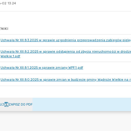
-02 13:24
NIKI
Uchwała Nr XII.83.2025 w sprawie uzgodnienia przeprowadzenia zabiegów pielę
Uchwała Nr XII.82.2025 w sprawie odstąpienia od zbycia nieruchomości w drodz
Wielkie.1.pdf
Uchwała Nr XII.81.2025 w sprawie zmiany WPF.1.pdf
Uchwała Nr XII.80.2025 w sprawie zmian w budżecie gminy Wądroże Wielkie na r
UJ
ZAPISZ DO PDF