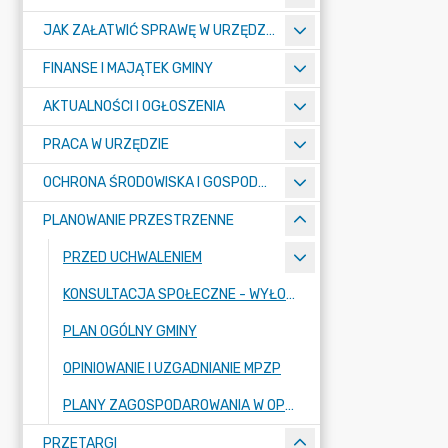
JAK ZAŁATWIĆ SPRAWĘ W URZĘDZIE ? - KARTY USŁUG I FORMULARZE
FINANSE I MAJĄTEK GMINY
AKTUALNOŚCI I OGŁOSZENIA
PRACA W URZĘDZIE
OCHRONA ŚRODOWISKA I GOSPODARKA KOMUNALNA
PLANOWANIE PRZESTRZENNE
PRZED UCHWALENIEM
KONSULTACJA SPOŁECZNE - WYŁOŻENIE
PLAN OGÓLNY GMINY
OPINIOWANIE I UZGADNIANIE MPZP
PLANY ZAGOSPODAROWANIA W OPRACOWANIU
PRZETARGI