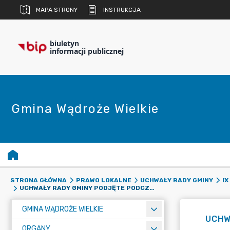
MAPA STRONY
INSTRUKCJA
biuletyn
informacji publicznej
Gmina Wądroże Wielkie
STRONA GŁÓWNA
PRAWO LOKALNE
UCHWAŁY RADY GMINY
IX
UCHWAŁY RADY GMINY PODJĘTE PODCZAS XII SESJI RADY GMINY
GMINA WĄDROŻE WIELKIE
UCHW
ORGANY