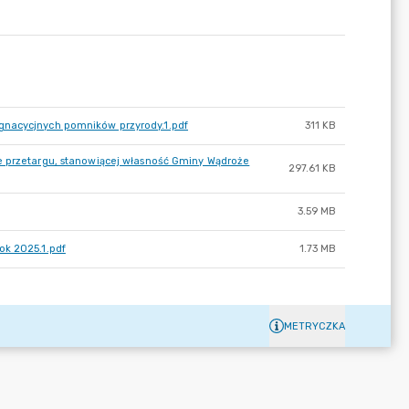
gnacycjnych pomników przyrody.1.pdf
311 KB
e przetargu, stanowiącej własność Gminy Wądroże
297.61 KB
3.59 MB
ok 2025.1.pdf
1.73 MB
METRYCZKA